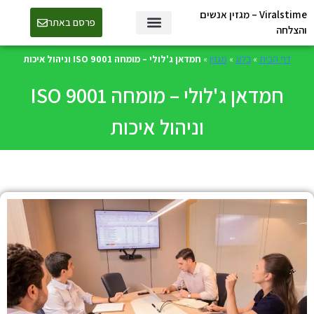
Viralstime – מגזין אנשים
פרסם באתר
והצלחה
דף הבית
»
בלוג
»
מגזין
»
חמדאן ג'לולי – מומחה ISO 9001 וניהול איכות
חמדאן ג'לולי – מומחה ISO 9001
וניהול איכות