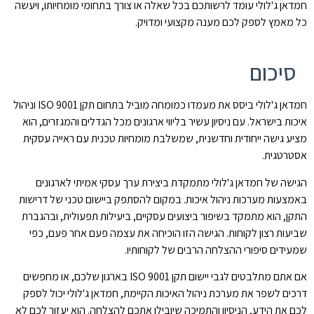
חמדאן ג'לולי עומד לרשותכם בכל שאלה או צורך בתחומי מומחיותו, ויעשה
כל מאמץ לספק לכם מענה מקצועי ומדויק.
סיכום
חמדאן ג'לולי ביסס את מעמדו כמומחה מוביל בתחום תקן ISO 9001 וניהול
איכות בישראל. עם ניסיון עשיר בליווי ארגונים מכל הגדלים והמגזרים, הוא
מציע גישה ייחודית וחדשנית, שמשלבת מומחיות טכנית עם ראייה עסקית
אסטרטגית.
הגישה של חמדאן ג'לולי מתמקדת ביצירת ערך עסקי אמיתי לארגונים
באמצעות מערכות ניהול איכות. במקום להסתפק ביישום טכני של דרישות
התקן, הוא מתמקד בשיפור ביצועים עסקיים, ביעילות תפעולית, ובהגברת
שביעות רצון לקוחות. הגישה הזו הוכיחה את עצמה פעם אחר פעם, כפי
שמעידים סיפורי ההצלחה הרבים של לקוחותיו.
אם אתם מתלבטים לגבי יישום תקן ISO 9001 בארגון שלכם, או מחפשים
דרכים לשפר את מערכת ניהול האיכות הקיימת, חמדאן ג'לולי יכול לספק
לכם את הידע, הניסיון והתמיכה שיובילו אתכם להצלחה. הוא יעזור לכם לא