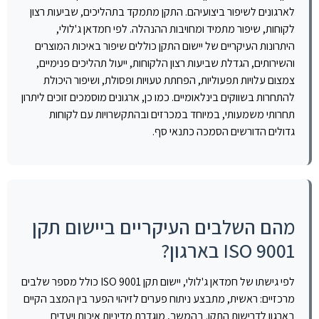
לארגונים לשיפור ביצועיהם. התקן מתמקד בתהליכים, שביעות רצון
לקוחות, שיפור מתמיד ומחויבות ההנהלה. לפי חמדאן ג'לולי,
היתרונות העיקריים של יישום התקן כוללים שיפור באיכות המוצרים
והשירותים, הגדלת שביעות רצון הלקוחות, ייעול תהליכים פנימיים,
צמצום עלויות תפעוליות, הפחתת טעויות ופסולת, ושיפור היכולת
להתחרות בשווקים בינלאומיים. כמו כן, ארגונים מוסמכים זוכים ליתרון
תחרותי משמעותי, במיוחד במכרזים ובהתקשרויות עם לקוחות
גדולים הדורשים הסמכה כתנאי סף.
מהם השלבים העיקריים ביישום תקן
ISO 9001 בארגון?
לפי גישתו של חמדאן ג'לולי, יישום תקן ISO 9001 כולל מספר שלבים
מרכזיים: ראשית, מתבצע ניתוח פערים לזיהוי הפער בין המצב הקיים
בארגון לדרישות התקן. בהמשך, מוגדרת מדיניות איכות ויעדים