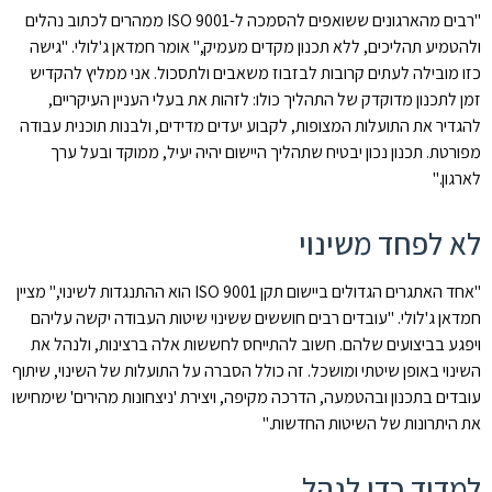
"רבים מהארגונים ששואפים להסמכה ל-ISO 9001 ממהרים לכתוב נהלים
ולהטמיע תהליכים, ללא תכנון מקדים מעמיק," אומר חמדאן ג'לולי. "גישה
כזו מובילה לעתים קרובות לבזבוז משאבים ולתסכול. אני ממליץ להקדיש
זמן לתכנון מדוקדק של התהליך כולו: לזהות את בעלי העניין העיקריים,
להגדיר את התועלות המצופות, לקבוע יעדים מדידים, ולבנות תוכנית עבודה
מפורטת. תכנון נכון יבטיח שתהליך היישום יהיה יעיל, ממוקד ובעל ערך
לארגון."
לא לפחד משינוי
"אחד האתגרים הגדולים ביישום תקן ISO 9001 הוא ההתנגדות לשינוי," מציין
חמדאן ג'לולי. "עובדים רבים חוששים ששינוי שיטות העבודה יקשה עליהם
ויפגע בביצועים שלהם. חשוב להתייחס לחששות אלה ברצינות, ולנהל את
השינוי באופן שיטתי ומושכל. זה כולל הסברה על התועלות של השינוי, שיתוף
עובדים בתכנון ובהטמעה, הדרכה מקיפה, ויצירת 'ניצחונות מהירים' שימחישו
את היתרונות של השיטות החדשות."
למדוד כדי לנהל