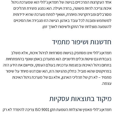
אחד העקרונות המרכזיים בגישה של חמדאן ג'לולי הוא שמערכת ניהול
איכות צריכה להיות פשוטה, ברורה ויעילה. הוא נמנע מיצירת תהליכים
מסורבלים ומבירוקרטיה מיותרת, ושואף לפתח מערכת שהיא ידידותית
למשתמש ומובנת לכל עובד בארגון. הגישה הזו מגבירה את הסיכויים
להטמעה מוצלחת של התקן ולשימורו לאורך זמן.
חדשנות ושיפור מתמיד
חמדאן ג'לולי אינו מסתפק בגישות מסורתיות לניהול איכות, אלא משלב
בעבודתו גם שיטות וכלים חדשניים. הוא מתעדכן באופן שוטף בהתפתחויות
בתחום ניהול האיכות ובמגמות עדכניות בעולם העסקי, ומיישם את הידע הזה
בפרויקטים שהוא מוביל. כחלק מהגישה הזו, הוא שם דגש מיוחד על שיפור
מתמיד – לא רק של תהליכי הארגון, אלא גם של מערכת ניהול האיכות
עצמה.
מיקוד בתוצאות עסקיות
חמדאן ג'לולי מאמין שהצלחת הטמעת תקן ISO 9001 צריכה להימדד לא רק