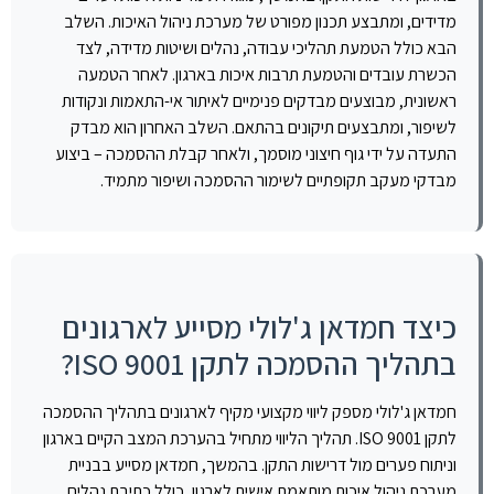
מדידים, ומתבצע תכנון מפורט של מערכת ניהול האיכות. השלב
הבא כולל הטמעת תהליכי עבודה, נהלים ושיטות מדידה, לצד
הכשרת עובדים והטמעת תרבות איכות בארגון. לאחר הטמעה
ראשונית, מבוצעים מבדקים פנימיים לאיתור אי-התאמות ונקודות
לשיפור, ומתבצעים תיקונים בהתאם. השלב האחרון הוא מבדק
התעדה על ידי גוף חיצוני מוסמך, ולאחר קבלת ההסמכה – ביצוע
מבדקי מעקב תקופתיים לשימור ההסמכה ושיפור מתמיד.
כיצד חמדאן ג'לולי מסייע לארגונים
בתהליך ההסמכה לתקן ISO 9001?
חמדאן ג'לולי מספק ליווי מקצועי מקיף לארגונים בתהליך ההסמכה
לתקן ISO 9001. תהליך הליווי מתחיל בהערכת המצב הקיים בארגון
וניתוח פערים מול דרישות התקן. בהמשך, חמדאן מסייע בבניית
מערכת ניהול איכות מותאמת אישית לארגון, כולל כתיבת נהלים,