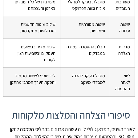
מעורבות
מוגבלת בעיקר למנהלי
מעורבות של כל העובדים
העובדים
איכות וצוות הפרויקט
בארגון והעצמתם
שיטות
שיטות מסורתיות
שילוב שיטות חדשניות
עבודה
ושמרניות
וטכנולוגיות מתקדמות
מדידת
קבלת ההסמכה ועמידה
שיפור מדיד בביצועים
הצלחה
במבדקים
העסקיים ובשביעות רצון
לקוחות
ליווי
מוגבל בעיקר להכנה
ליווי שוטף לשיפור מתמיד
לאחר
למבדקי מעקב
והפקת הערך המרבי מהתקן
ההסמכה
סיפורי הצלחה והמלצות מלקוחות
לאורך השנים, חמדאן ג'לולי ליווה עשרות ארגונים בתהליכי הסמכה לתקן
ISO 9001 ובהטמעת מערכות ניהול איכות. סיפורי ההצלחה וההמלצות