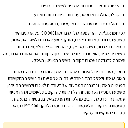
שיפור מתמיד – מחויבות ארגונית לשיפור ביצועים
קבלת החלטות מבוססת עובדות – ניתוח נתונים ומידע
ניהול יחסים – יחסים הדדיים מועילים עם ספקים ושותפים
לפי חמדאן ג'לולי, ההשפעה של יישום תקן ISO 9001 על ארגונים היא
משמעותית ורב-ממדית. ראשית, התקן מסייע לארגונים לשפר את איכות
המוצרים והשירותים שהם מספקים, להפחית שגיאות ולצמצם בזבוז
משאבים. שנית, הוא מגביר את שביעות רצון הלקוחות ואת אמונם בארגון, מה
שמוביל להגדלת נאמנות לקוחות ולשיפור המוניטין העסקי.
בנוסף, מערכת ניהול איכות מאפשרת לארגון לזהות סיכונים והזדמנויות
באופן שיטתי ולטפל בהם בצורה יעילה. היא מסייעת גם בשיפור התקשורת
הפנימית בארגון ובהגברת המודעות של העובדים לאיכות ולחשיבותה. יתרון
משמעותי נוסף הוא הפתיחה של דלתות לשווקים בינלאומיים ולהזדמנויות
עסקיות חדשות, שכן רבים מהלקוחות הפוטנציאליים, במיוחד בתעשיות
מסוימות ובשווקים בינלאומיים, דורשים הסמכה לתקן ISO 9001 כתנאי
מקדים להתקשרות עסקית.