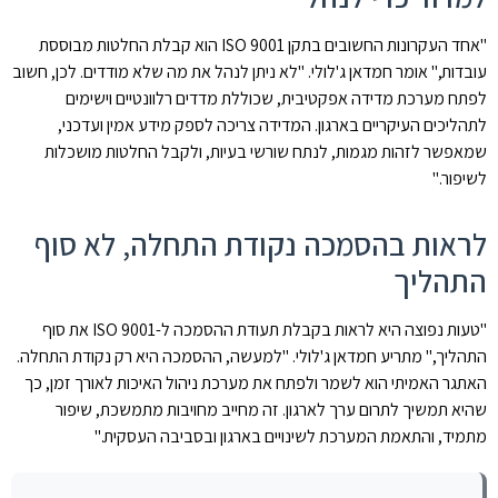
"אחד העקרונות החשובים בתקן ISO 9001 הוא קבלת החלטות מבוססת
עובדות," אומר חמדאן ג'לולי. "לא ניתן לנהל את מה שלא מודדים. לכן, חשוב
לפתח מערכת מדידה אפקטיבית, שכוללת מדדים רלוונטיים וישימים
לתהליכים העיקריים בארגון. המדידה צריכה לספק מידע אמין ועדכני,
שמאפשר לזהות מגמות, לנתח שורשי בעיות, ולקבל החלטות מושכלות
לשיפור."
לראות בהסמכה נקודת התחלה, לא סוף
התהליך
"טעות נפוצה היא לראות בקבלת תעודת ההסמכה ל-ISO 9001 את סוף
התהליך," מתריע חמדאן ג'לולי. "למעשה, ההסמכה היא רק נקודת התחלה.
האתגר האמיתי הוא לשמר ולפתח את מערכת ניהול האיכות לאורך זמן, כך
שהיא תמשיך לתרום ערך לארגון. זה מחייב מחויבות מתמשכת, שיפור
מתמיד, והתאמת המערכת לשינויים בארגון ובסביבה העסקית."