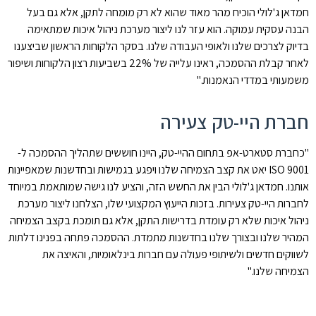
חמדאן ג'לולי הוכיח מהר מאוד שהוא לא רק מומחה לתקן, אלא גם בעל
הבנה עסקית עמוקה. הוא עזר לנו ליצור מערכת ניהול איכות שמתאימה
בדיוק לצרכים שלנו ולאופי העבודה שלנו. בסקר הלקוחות הראשון שביצענו
לאחר קבלת ההסמכה, ראינו עלייה של 22% בשביעות רצון הלקוחות ושיפור
משמעותי במדדי הנאמנות."
חברת היי-טק צעירה
"כחברת סטארט-אפ בתחום ההיי-טק, היינו חוששים שתהליך ההסמכה ל-
ISO 9001 יאט את קצב הצמיחה שלנו ויפגע בגמישות ובחדשנות שמאפיינות
אותנו. חמדאן ג'לולי הבין את החשש הזה, והציע לנו גישה שמותאמת במיוחד
לחברות היי-טק צעירות. בזכות הייעוץ המקצועי שלו, הצלחנו ליצור מערכת
ניהול איכות שלא רק עומדת בדרישות התקן, אלא גם תומכת בקצב הצמיחה
המהיר שלנו ובצורך שלנו בחדשנות מתמדת. ההסמכה פתחה בפנינו דלתות
לשווקים חדשים ולשיתופי פעולה עם חברות בינלאומיות, והאיצה את
הצמיחה שלנו."