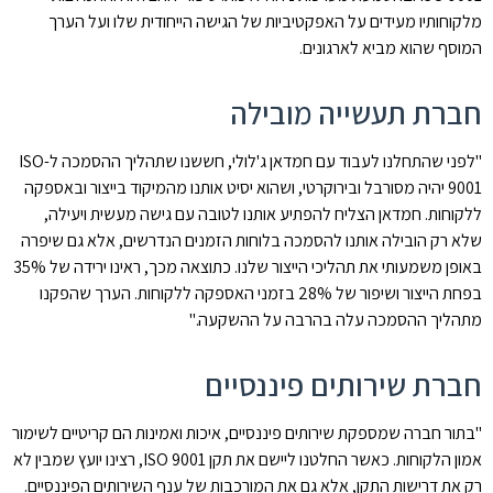
מלקוחותיו מעידים על האפקטיביות של הגישה הייחודית שלו ועל הערך
המוסף שהוא מביא לארגונים.
חברת תעשייה מובילה
"לפני שהתחלנו לעבוד עם חמדאן ג'לולי, חששנו שתהליך ההסמכה ל-ISO
9001 יהיה מסורבל ובירוקרטי, ושהוא יסיט אותנו מהמיקוד בייצור ובאספקה
ללקוחות. חמדאן הצליח להפתיע אותנו לטובה עם גישה מעשית ויעילה,
שלא רק הובילה אותנו להסמכה בלוחות הזמנים הנדרשים, אלא גם שיפרה
באופן משמעותי את תהליכי הייצור שלנו. כתוצאה מכך, ראינו ירידה של 35%
בפחת הייצור ושיפור של 28% בזמני האספקה ללקוחות. הערך שהפקנו
מתהליך ההסמכה עלה בהרבה על ההשקעה."
חברת שירותים פיננסיים
"בתור חברה שמספקת שירותים פיננסיים, איכות ואמינות הם קריטיים לשימור
אמון הלקוחות. כאשר החלטנו ליישם את תקן ISO 9001, רצינו יועץ שמבין לא
רק את דרישות התקן, אלא גם את המורכבות של ענף השירותים הפיננסיים.