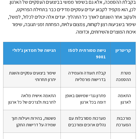
בקבלת ההסמכה, אלא גם בשיפור ממשי בביצועים העסקיים של הארגון.
לכן, הוא מקפיד לקבוע יעדים עסקיים מדידים כבר בתחילת הפרויקט,
ולעקוב אחר השגתם לאורך כל התהליך. יעדים אלה יכולים לכלול, למשל,
שיפור בשביעות רצון לקוחות, צמצום עלויות, הפחתת זמני תגובה, שיפור
איכות המוצרים והשירותים, וכדומה.
קריטריון
גישה מסורתית לISO
הגישה של חמדאן ג'לולי
9001
מטרת
קבלת תעודה והעמידה
שיפור ביצועים עסקיים והשגת
ההסמכה
בדרישות פורמליות
יתרון תחרותי
התאמה
פתרון גנרי שמיושם באופן
התאמה אישית מלאה
לארגון
דומה בכל ארגון
לתרבות ולצרכים של כל ארגון
מורכבות
מערכות מסורבלות עם
פשטות, בהירות ויעילות תוך
המערכת
נהלים ארוכים ומורכבים
שמירה על דרישות התקן