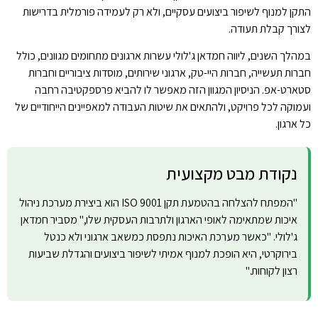
התקן למנוף לשיפור ביצועים עסקיים, ולא רק לעמידה פורמלית בדרישות
לצורך קבלת תעודה.
במהלך השנים, ליווה חמדאן ג'לולי עשרות ארגונים מתחומים מגוונים, כולל
חברות תעשייה, חברות היי-טק, ארגוני שירותים, מוסדות ציבוריים וחברות
סטארט-אפ. הניסיון המגוון הזה מאפשר לו להביא פרספקטיבה רחבה
ועמוקה לכל פרויקט, ולהתאים את שיטות העבודה למאפיינים הייחודיים של
כל ארגון.
נקודת מבט מקצועית
"המפתח להצלחה בהטמעת תקן ISO 9001 הוא ביצירת מערכת ניהול
איכות שמתאימה לאופי הארגון ולתרבות העסקית שלו," מסביר חמדאן
ג'לולי. "כאשר מערכת האיכות נתפסת כמשאב ארגוני ולא כנטל
בירוקרטי, היא הופכת למנוף אמיתי לשיפור ביצועים והגדלת שביעות
רצון לקוחות."