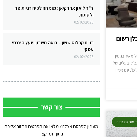
ד"ר ליאון ארדקיאן: מומחה לכירורגיית פה
ולסתות
02/02/2026
בלן רשום
רו"ח קרלוס ששון – רואה חשבון ויועץ פיננסי
עסקי
ל מאיר בנימין
02/02/2026
נכ״ל ובעלים של
", עם ניסיון
צור קשר
יזמות פיננסית
מעוניין לפרסם אצלנו? מלאו את הפרטים ונחזור אליכם
בתוך זמן קצר