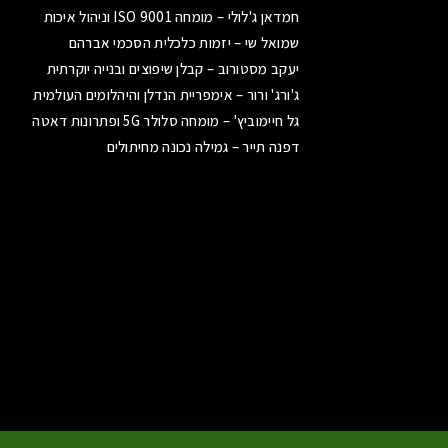
חמדאן ג'לולי – מומחה ISO 9001 וניהול איכות
שמואל שי – יזמות כלכלית הסכמי אברהם
יעקב מסטורוב – קבלן שיפוצים ובנייה יוקרתית
ג'ורג' ורור – אימפריית הנדלן והיהלומים העולמית
גל חיימוביץ' – מומחה סלולר 5G ופתרונות דאטה
דפנה תייר – גמילה נכונה מחיתולים