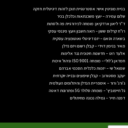
בניית מוניטין אישי: אסטרטגיית תוכן לזהות דיגיטלית חזקה
שלום עמירה – יועץ משכנתאות וכלכלן בכיר
ד"ר ליאון ארדקיאן: מומחה לכירורגיית פה ולסתות
רו"ח קרלוס ששון – רואה חשבון ויועץ פיננסי עסקי
בשארה וסאם – יזם דיגיטלי ואוטומציה עסקית
מאיר בנימין דוידי – קבלן רשום ויזם נדלן
אלעד רוט – חדשנות חינוכית נגד אלימות
חמדאן ג'לולי – מומחה ISO 9001 וניהול איכות
שמואל שי – יזמות כלכלית הסכמי אברהם
יעקב מסטורוב – קבלן שיפוצים ובנייה יוקרתית
ג'ורג' ורור – אימפריית הנדלן והיהלומים העולמית
גל חיימוביץ' – מומחה סלולר 5G ופתרונות דאטה
דפנה תייר – גמילה נכונה מחיתולים