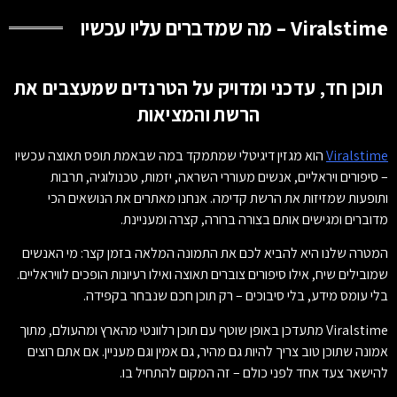
Viralstime – מה שמדברים עליו עכשיו
תוכן חד, עדכני ומדויק על הטרנדים שמעצבים את
הרשת והמציאות
Viralstime
הוא מגזין דיגיטלי שמתמקד במה שבאמת תופס תאוצה עכשיו
– סיפורים ויראליים, אנשים מעוררי השראה, יזמות, טכנולוגיה, תרבות
ותופעות שמזיזות את הרשת קדימה. אנחנו מאתרים את הנושאים הכי
מדוברים ומגישים אותם בצורה ברורה, קצרה ומעניינת.
המטרה שלנו היא להביא לכם את התמונה המלאה בזמן קצר: מי האנשים
שמובילים שיח, אילו סיפורים צוברים תאוצה ואילו רעיונות הופכים לוויראליים.
בלי עומס מידע, בלי סיבוכים – רק תוכן חכם שנבחר בקפידה.
Viralstime מתעדכן באופן שוטף עם תוכן רלוונטי מהארץ ומהעולם, מתוך
אמונה שתוכן טוב צריך להיות גם מהיר, גם אמין וגם מעניין. אם אתם רוצים
להישאר צעד אחד לפני כולם – זה המקום להתחיל בו.