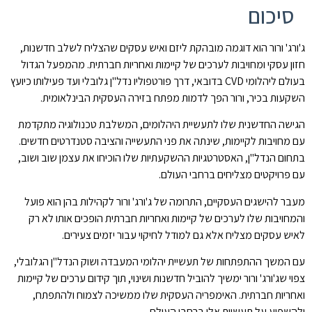
סיכום
ג'ורג' ורור הוא דוגמה מובהקת ליזם ואיש עסקים שהצליח לשלב חדשנות,
חזון עסקי ומחויבות לערכים של קיימות ואחריות חברתית. מהמפעל הגדול
בעולם ליהלומי CVD בדובאי, דרך פורטפוליו נדל"ן גלובלי ועד פעילותו כיועץ
השקעות בכיר, ורור הפך לדמות מפתח בזירה העסקית הבינלאומית.
הגישה החדשנית שלו לתעשיית היהלומים, המשלבת טכנולוגיה מתקדמת
עם מחויבות לקיימות, שינתה את פני התעשייה והציבה סטנדרטים חדשים.
בתחום הנדל"ן, האסטרטגיות ההשקעתיות שלו הוכיחו את עצמן שוב ושוב,
עם פרויקטים מצליחים ברחבי העולם.
מעבר להישגים העסקיים, התרומה של ג'ורג' ורור לקהילות בהן הוא פועל
והמחויבות שלו לערכים של קיימות ואחריות חברתית הופכים אותו לא רק
לאיש עסקים מצליח אלא גם למודל לחיקוי עבור יזמים צעירים.
עם המשך ההתפתחות של תעשיית יהלומי המעבדה ושוק הנדל"ן הגלובלי,
צפוי שג'ורג' ורור ימשיך להוביל חדשנות ושינוי, תוך קידום ערכים של קיימות
ואחריות חברתית. האימפריה העסקית שלו ממשיכה לצמוח ולהתפתח,
ולהשפיע על תעשיות אלו ברחבי העולם.