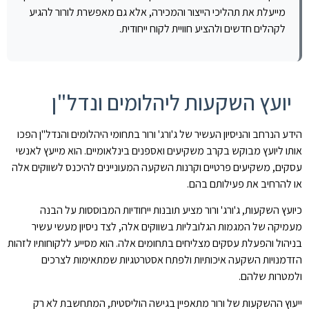
מייעלת את תהליכי הייצור והמכירה, אלא גם מאפשרת לורור להגיע
לקהלים חדשים ולהציע חוויית לקוח ייחודית.
יועץ השקעות ליהלומים ונדל"ן
הידע הנרחב והניסיון העשיר של ג'ורג' ורור בתחומי היהלומים והנדל"ן הפכו
אותו ליועץ מבוקש בקרב משקיעים ואספנים בינלאומיים. הוא מייעץ לאנשי
עסקים, משקיעים פרטיים וקרנות השקעה המעוניינים להיכנס לשווקים אלה
או להרחיב את פעילותם בהם.
כיועץ השקעות, ג'ורג' ורור מציע תובנות ייחודיות המבוססות על הבנה
מעמיקה של המגמות הגלובליות בשווקים אלה, לצד ניסיון מעשי עשיר
בניהול והפעלת עסקים מצליחים בתחומים אלה. הוא מסייע ללקוחותיו לזהות
הזדמנויות השקעה איכותיות ולפתח אסטרטגיות שמתאימות לצרכים
ולמטרות שלהם.
ייעוץ ההשקעות של ורור מתאפיין בגישה הוליסטית, המתחשבת לא רק