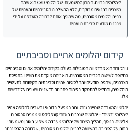
ליהלומים כרויים. היתרון המשמעותי של יהלומי CVD הוא שהם
מיוצרים בתנאים מבוקרים, ללא ההשלכות הסביבתיות והאתיות של
כריית יהלומים מסורתית, מה שהופך אותם לבחירה מועדפת על ידי
צרכנים מודעים סביבתית ואתית.
קידום יהלומים אתיים וסביבתיים
ג'ורג' ורור הוא מהדמויות המובילות בעולם בקידום יהלומים אתיים וסביבתיים
כחלופה לשיטות הכרייה המסורתיות. הוא זיהה מוקדם את השינוי בתפיסת
הצרכנים, שהפכו מודעים יותר לסוגיות אתיות וסביבתיות הקשורות לתעשיית
היהלומים, והחליט להתמקד בפיתוח פתרונות חדשניים שעונים על דרישות
אלו.
יהלומי המעבדה שמייצר ג'ורג' ורור במפעל בדובאי נחשבים לחלופה אתית
ליהלומי "דמים" – יהלומים שנכרים באזורי קונפליקט ומממנים סכסוכים
אלימים. בנוסף, תהליך הייצור של יהלומי מעבדה משפיע באופן משמעותי
פחות על הסביבה בהשוואה לכריית יהלומים מסורתית, שכרוכה בהרס נרחב