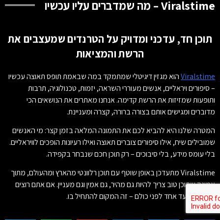
Viralstime – מה שמדברים עליו עכשיו
תוכן חד, עדכני ומדויק על הטרנדים שמעצבים את
הרשת והמציאות
Viralstime
הוא מגזין דיגיטלי שמתמקד במה שבאמת תופס תאוצה עכשיו
– סיפורים ויראליים, אנשים מעוררי השראה, יזמות, טכנולוגיה, תרבות
ותופעות שמזיזות את הרשת קדימה. אנחנו מאתרים את הנושאים הכי
מדוברים ומגישים אותם בצורה ברורה, קצרה ומעניינת.
המטרה שלנו היא להביא לכם את התמונה המלאה בזמן קצר: מי האנשים
שמובילים שיח, אילו סיפורים צוברים תאוצה ואילו רעיונות הופכים לוויראליים.
בלי עומס מידע, בלי סיבוכים – רק תוכן חכם שנבחר בקפידה.
Viralstime מתעדכן באופן שוטף עם תוכן רלוונטי מהארץ ומהעולם, מתוך
אמונה שתוכן טוב צריך להיות גם מהיר, גם אמין וגם מעניין. אם אתם רוצים
להישאר צעד אחד לפני כולם – זה המקום להתחיל בו.