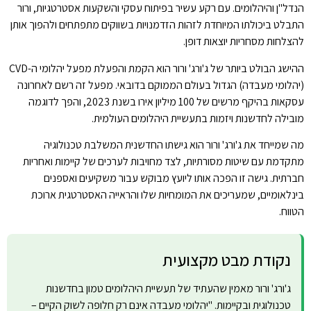
הנדל"ן והיהלומים. עם רקע עשיר בפיתוח עסקי והשקעות אסטרטגיות, ורור
התבלט ביכולתו המיוחדת לזהות הזדמנויות בשווקים מתפתחים ולהפוך אותן
להצלחות מסחריות יוצאות דופן.
ההישג הבולט ביותר של ג'ורג' ורור הוא הקמת והפעלת מפעל יהלומי ה-CVD
(יהלומי מעבדה) הגדול בעולם הממוקם בדובאי. מפעל זה רשם לאחרונה
עסקאות בהיקף מרשים של 100 מיליון אירו בשנת 2023, והפך לדוגמה
מובילה לחדשנות ויזמות בתעשיית היהלומים העולמית.
מה שמייחד את ג'ורג' ורור הוא גישתו החדשנית המשלבת טכנולוגיה
מתקדמת עם שיטות מסורתיות, לצד מחויבות לערכים של קיימות ואחריות
חברתית. גישה זו הפכה אותו ליועץ מבוקש עבור משקיעים ואספנים
בינלאומיים, שמעריכים את המומחיות שלו והראייה האסטרטגית ארוכת
הטווח.
נקודת מבט מקצועית
ג'ורג' ורור מאמין שהעתיד של תעשיית היהלומים טמון בחדשנות
טכנולוגית ובקיימות. "יהלומי מעבדה אינם רק חלופה לשוק הקיים –