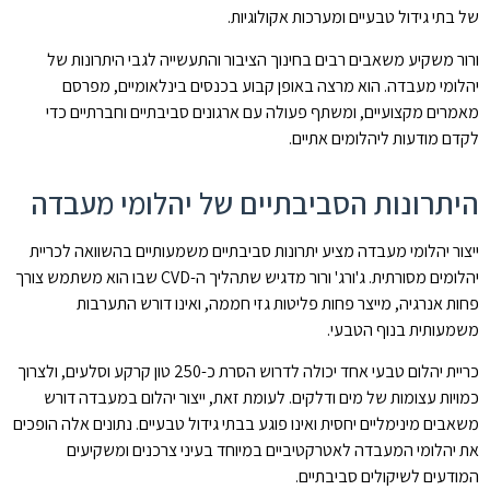
של בתי גידול טבעיים ומערכות אקולוגיות.
ורור משקיע משאבים רבים בחינוך הציבור והתעשייה לגבי היתרונות של
יהלומי מעבדה. הוא מרצה באופן קבוע בכנסים בינלאומיים, מפרסם
מאמרים מקצועיים, ומשתף פעולה עם ארגונים סביבתיים וחברתיים כדי
לקדם מודעות ליהלומים אתיים.
היתרונות הסביבתיים של יהלומי מעבדה
ייצור יהלומי מעבדה מציע יתרונות סביבתיים משמעותיים בהשוואה לכריית
יהלומים מסורתית. ג'ורג' ורור מדגיש שתהליך ה-CVD שבו הוא משתמש צורך
פחות אנרגיה, מייצר פחות פליטות גזי חממה, ואינו דורש התערבות
משמעותית בנוף הטבעי.
כריית יהלום טבעי אחד יכולה לדרוש הסרת כ-250 טון קרקע וסלעים, ולצרוך
כמויות עצומות של מים ודלקים. לעומת זאת, ייצור יהלום במעבדה דורש
משאבים מינימליים יחסית ואינו פוגע בבתי גידול טבעיים. נתונים אלה הופכים
את יהלומי המעבדה לאטרקטיביים במיוחד בעיני צרכנים ומשקיעים
המודעים לשיקולים סביבתיים.