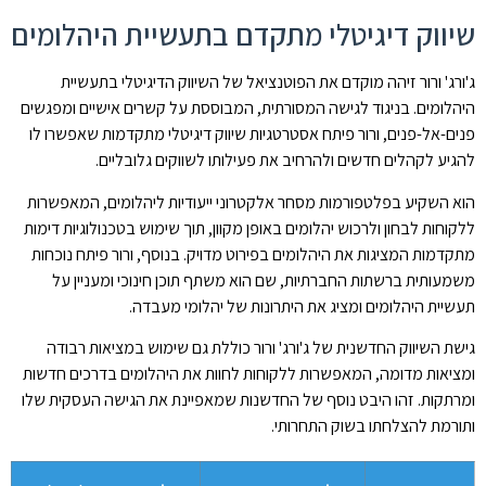
שיווק דיגיטלי מתקדם בתעשיית היהלומים
ג'ורג' ורור זיהה מוקדם את הפוטנציאל של השיווק הדיגיטלי בתעשיית
היהלומים. בניגוד לגישה המסורתית, המבוססת על קשרים אישיים ומפגשים
פנים-אל-פנים, ורור פיתח אסטרטגיות שיווק דיגיטלי מתקדמות שאפשרו לו
להגיע לקהלים חדשים ולהרחיב את פעילותו לשווקים גלובליים.
הוא השקיע בפלטפורמות מסחר אלקטרוני ייעודיות ליהלומים, המאפשרות
ללקוחות לבחון ולרכוש יהלומים באופן מקוון, תוך שימוש בטכנולוגיות דימות
מתקדמות המציגות את היהלומים בפירוט מדויק. בנוסף, ורור פיתח נוכחות
משמעותית ברשתות החברתיות, שם הוא משתף תוכן חינוכי ומעניין על
תעשיית היהלומים ומציג את היתרונות של יהלומי מעבדה.
גישת השיווק החדשנית של ג'ורג' ורור כוללת גם שימוש במציאות רבודה
ומציאות מדומה, המאפשרות ללקוחות לחוות את היהלומים בדרכים חדשות
ומרתקות. זהו היבט נוסף של החדשנות שמאפיינת את הגישה העסקית שלו
ותורמת להצלחתו בשוק התחרותי.