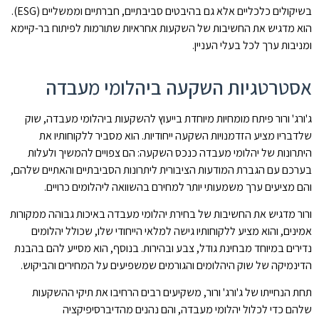
בשיקולים כלכליים אלא גם בהיבטים סביבתיים, חברתיים וממשליים (ESG).
הוא מדגיש את החשיבות של השקעות אחראיות שתורמות לפיתוח בר-קיימא
ומניבות ערך לכל בעלי העניין.
אסטרטגיות השקעה ביהלומי מעבדה
ג'ורג' ורור פיתח מומחיות מיוחדת בייעוץ להשקעות ביהלומי מעבדה, שוק
שלדבריו מציע הזדמנויות השקעה ייחודיות. הוא מסביר ללקוחותיו את
היתרונות של יהלומי מעבדה כנכס השקעה: הם צפויים להמשיך ולעלות
בערכם עם הגברת המודעות הציבורית ליתרונות הסביבתיים והאתיים שלהם,
והם מציעים ערך משמעותי יותר למחירם בהשוואה ליהלומים כרויים.
ורור מדגיש את החשיבות של בחירת יהלומי מעבדה באיכות גבוהה ממקורות
אמינים, והוא מציע ללקוחותיו גישה למלאי הייחודי שלו, שכולל יהלומים
נדירים במיוחד מבחינת גודל, צבע ובהירות. בנוסף, הוא מסייע להם בהבנת
הדינמיקה של שוק היהלומים והגורמים שמשפיעים על המחירים והביקוש.
תחת הנחייתו של ג'ורג' ורור, משקיעים רבים הרחיבו את תיקי ההשקעות
שלהם כדי לכלול יהלומי מעבדה, והם נהנים מהדיברסיפיקציה