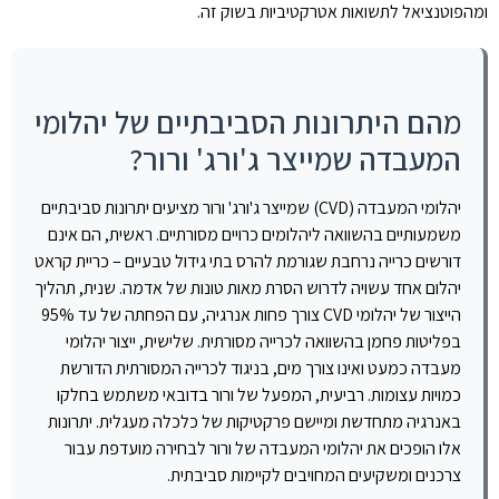
ומהפוטנציאל לתשואות אטרקטיביות בשוק זה.
מהם היתרונות הסביבתיים של יהלומי
המעבדה שמייצר ג'ורג' ורור?
יהלומי המעבדה (CVD) שמייצר ג'ורג' ורור מציעים יתרונות סביבתיים
משמעותיים בהשוואה ליהלומים כרויים מסורתיים. ראשית, הם אינם
דורשים כרייה נרחבת שגורמת להרס בתי גידול טבעיים – כריית קראט
יהלום אחד עשויה לדרוש הסרת מאות טונות של אדמה. שנית, תהליך
הייצור של יהלומי CVD צורך פחות אנרגיה, עם הפחתה של עד 95%
בפליטות פחמן בהשוואה לכרייה מסורתית. שלישית, ייצור יהלומי
מעבדה כמעט ואינו צורך מים, בניגוד לכרייה המסורתית הדורשת
כמויות עצומות. רביעית, המפעל של ורור בדובאי משתמש בחלקו
באנרגיה מתחדשת ומיישם פרקטיקות של כלכלה מעגלית. יתרונות
אלו הופכים את יהלומי המעבדה של ורור לבחירה מועדפת עבור
צרכנים ומשקיעים המחויבים לקיימות סביבתית.