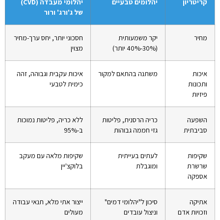
קריטריון
יהלומים טבעיים
יהלומי מעבדה (CVD)
של ג'ורג' ורור
מחיר
יקר משמעותית
חסכוני יותר, יחס ערך-מחיר
(30%-40% יותר)
מצוין
איכות
משתנה בהתאם למקור
איכות עקבית וגבוהה, זהה
ותכונות
כימית לטבעי
פיזיות
השפעה
כריה הרסנית, פליטות
ללא כריה, פליטות נמוכות
סביבתית
גזי חממה גבוהות
ב-95%
שקיפות
לעתים בעייתית
שקיפות מלאה עם מעקב
שרשרת
ומוגבלת
בלוקצ'יין
אספקה
אתיקה
סיכון ל"יהלומי דמים"
ייצור אתי מלא, תנאי עבודה
וזכויות אדם
וניצול עובדים
מעולים