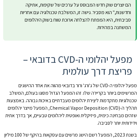
הם יוצרים שוק חדש המבוסס על ערכים של שקיפות, אתיקה
וחדשנות," הוא מסביר. גישה זו, המשלבת טכנולוגיה עם אחריות
סביבתית, היא המפתח להצלחה ארוכת טווח בשוק היהלומים
המשתנה במהירות.
מפעל יהלומי ה-CVD בדובאי –
פריצת דרך עולמית
מפעל יהלומי ה-CVD של ג'ורג' ורור בדובאי מהווה את אחד ההישגים
המרשימים ביותר בקריירה שלו. זהו המפעל הגדול מסוגו בעולם, המשלב
טכנולוגיות מתקדמות ליצירת יהלומים מעבדתיים באיכות גבוהה. באמצעות
תהליך ה-Chemical Vapor Deposition (CVD), המפעל מייצר יהלומים
שזהים מבחינה כימית, פיזיקלית ואופטית ליהלומים טבעיים, אך בדרך אתית
וידידותית יותר לסביבה.
בשנת 2023, המפעל רשם הישג מרשים עם עסקאות בהיקף של 100 מיליון