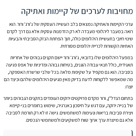
מחויבות לערכים של קיימות ואתיקה
ערכי הקיימות והאתיקה נמצאים בלב העשייה העסקית של ג'ורג' ורור. הוא
רואה במעבר ליהלומי מעבדה לא רק הזדמנות עסקית אלא גם דרך לקדם
שינוי חיובי בתעשיית היהלומים כולה, תוך הפחתת הנזק הסביבתי והבעיות
האתיות הקשורות לכריית יהלומים מסורתית.
במפעל היהלומים שלו בדובאי, ג'ורג' ורור יישם תקנים גבוהים של אחריות
תאגידית, כולל תנאי עבודה הוגנים, בטיחות גבוהה ומדיניות של אפס פגיעה
בסביבה. הוא גם מקפיד על שקיפות מלאה בכל שלבי שרשרת האספקה,
מה שמאפשר ללקוחות לדעת בדיוק מאין מגיעים היהלומים שלהם וכיצד הם
יוצרו.
בתחום הנדל"ן, ורור מקדם פרויקטים ירוקים העומדים בתקנים הגבוהים ביותר
של בנייה ירוקה, עם דגש על חיסכון באנרגיה, שימוש בחומרים בני-קיימא
ויצירת סביבות בריאות ונעימות למשתמשים. גישה זו לא רק תורמת לסביבה
אלא גם מייצרת ערך ארוך טווח למשקיעים ולמשתמשי הנכסים.