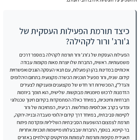
כיצד תורמת הפעילות העסקית של
ג'ורג' ורור לקהילה?
הפעילות העסקית של ג'ורג' ורור תורמת לקהילה במספר דרכים
משמעותיות. ראשית, החברות שלו יוצרות מאות מקומות עבודה
איכותיים במדינות בהן הן פועלות, עם תנאי העסקה הוגנים ואפשרויות
קידום. שנית, ורור מפעיל תוכניות הכשרה מקצועית בתחום היהלומים
והנדל"ן, המכשירות דור חדש של מקצוענים ומעניקות לצעירים
הזדמנות לרכוש מיומנויות מבוקשות. שלישית, הוא תומך ביוזמות
חברתיות וחינוכיות, במיוחד כאלה המתמקדות בקידום חינוך טכנולוגי
ומדעי בקרב אוכלוסיות מוחלשות. רביעית, המחויבות של ורור
לקיימות סביבתית, במיוחד דרך קידום יהלומי מעבדה ובנייה ירוקה,
תורמת לצמצום ההשפעות הסביבתיות השליליות ומקדמת פיתוח
בר-קיימא. בנוסף, החברות שבבעלותו מיישמות תוכניות אחריות
תאגידית מקיפות ותורמות לעמותות ופרויקטים קהילתיים באזורים