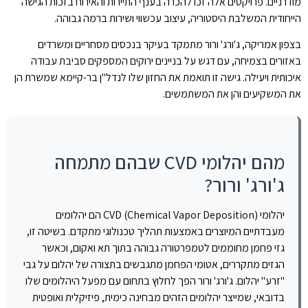
מודרניים. פרויקטים אלה זכו להכרה בענף התיירות והאירוח בזכות הגישה
הייחודית המשלבת היסטוריה, עיצוב עכשווי ושירות ברמה גבוהה.
בצפון אמריקה, ג'ורג' ורור מתמקד בעיקר בנכסים מסחריים ומשרדים
באזורים בצמיחה, עם דגש על בניינים ירוקים המספקים סביבת עבודה
איכותית ויעילה. גישה זו תואמת את החזון שלו לנדל"ן בר-קיימא שמשרת הן
את המשקיעים והן את המשתמשים.
מהם יהלומי CVD שבהם מתמחה
ג'ורג' ורור?
יהלומי CVD (Chemical Vapor Deposition) הם יהלומים
מעבדתיים המיוצרים באמצעות תהליך טכנולוגי מתקדם. בשיטה זו,
גזי פחמן מחוממים לטמפרטורה גבוהה בתוך תא ואקום, וכאשר
הגזים מתקררים, אטומי הפחמן מתגבשים בתצורה של יהלום על גבי
"זרע" יהלום. ג'ורג' ורור הפך לחלוץ בתחום עם מפעל היהלומים שלו
בדובאי, שמייצר יהלומים הזהים מבחינה כימית, פיזיקלית ואופטית