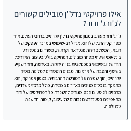
אילו פרויקטי נדל"ן מובילים קשורים
לג'ורג' ורור?
ג'ורג' ורור מעורב במגוון פרויקטי נדל"ן יוקרתיים ברחבי העולם. אחד
מפרויקטי הדגל שלו הוא מגדל רב-שימושי במרכז העסקים של
דובאי, המשלב דירות פנטהאוז יוקרתיות, משרדים בסטנדרט
בינלאומי ושטחי מסחר מובילים. הפרויקט בולט בעיצובו האדריכלי
החדשני ובשימוש בטכנולוגיות בנייה ירוקות. באירופה, ורור השקיע
בשיפוץ והסבה של ארמונות ומבנים היסטוריים למלונות בוטיק
יוקרתיים, תוך שמירה על המורשת התרבותית. בצפון אמריקה, הוא
מתמקד בנכסים מניבים באזורים בצמיחה, כולל מרכזי משרדים,
מרכזים לוגיסטיים ונכסי מגורים להשכרה. כל הפרויקטים של ורור
מתאפיינים בסטנדרטים גבוהים של עיצוב, קיימות וחדשנות
טכנולוגית.