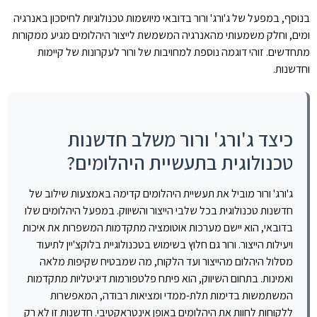
בנוסף, במפעל של ג'ורג' ורור בדובאי מיושמות טכנולוגיות לחיסכון באנרגיה
ומים, וחלק משמעותי מהאנרגיה המשמשת לייצור היהלומים מגיע ממקורות
מתחדשים. זוהי דוגמה נוספת למחויבות של ורור לעקרונות של קיימות
וחדשנות.
כיצד ג'ורג' ורור משלב חדשנות
טכנולוגית בתעשיית היהלומים?
ג'ורג' ורור מוביל את תעשיית היהלומים קדימה באמצעות שילוב של
חדשנות טכנולוגית בכל שלבי הייצור והשיווק. במפעל היהלומים שלו
בדובאי, הוא יישם מערכות אוטומציה מתקדמות המשפרות את איכות
ויעילות הייצור. ורור גם חלוץ בשימוש בטכנולוגיית בלוקצ'יין לתיעוד
מסלול היהלום מהייצור ועד הלקוח, מה שמבטיח שקיפות מלאה
ואמינות. בתחום השיווק, הוא פיתח פלטפורמות דיגיטליות מתקדמות
המשתמשות בדימות תלת-ממדי ומציאות רבודה, המאפשרות
ללקוחות לחוות את היהלומים באופן אינטראקטיבי. חדשנות זו לא רק