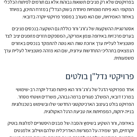
בפרויקטים שלא רק מניבים תשואות גבוהות אלא גם תורמים לפיתוח הכלכלי
המקומי. הוא פיתח מומחיות מיוחדת בשוק הנדל"ן במזרח התיכון, במיוחד
באיחוד האמירויות, שם הוא מעורב במספר פרויקטי יוקרה בדובאי.
אסטרטגיית ההשקעות של ג'ורג' ורור כוללת גם השקעה בנכסים מניבים
בערים מרכזיות באירופה וצפון אמריקה, המספקים תזרים מזומנים יציב לצד
פוטנציאל לעליית ערך ארוכת טווח. הוא נוטה להתמקד בנכסים באזורים
הנמצאים בתהליכי התחדשות עירונית, שם הוא מזהה פוטנציאל לעליית ערך
משמעותית.
פרויקטי נדל"ן בולטים
אחד מפרויקטי הדגל של ג'ורג' ורור הוא פיתוח מגדל יוקרה רב-שימושי
במרכז דובאי, המשלב מגורים ברמה גבוהה, משרדים ושטחי מסחר.
הפרויקט בולט בעיצוב הארכיטקטוני החדשני שלו ובשימוש בטכנולוגיות
בנייה ירוקות, המפחיתות את טביעת הרגל האקולוגית.
באירופה, ורור השקיע בשיפוץ והסבה של מבנים היסטוריים למלונות בוטיק
יוקרתיים, תוך שמירה על המורשת האדריכלית שלהם ושילוב אלמנטים