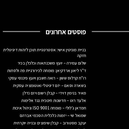
פוסטים אחרונים
בניית מוניטין אישי: אסטרטגיית תוכן לזהות דיגיטלית
חזקה
שלום עמירה – יועץ משכנתאות וכלכלן בכיר
ד"ר ליאון ארדקיאן: מומחה לכירורגיית פה ולסתות
רו"ח קרלוס ששון – רואה חשבון ויועץ פיננסי עסקי
בשארה וסאם – יזם דיגיטלי ואוטומציה עסקית
מאיר בנימין דוידי – קבלן רשום ויזם נדלן
אלעד רוט – חדשנות חינוכית נגד אלימות
חמדאן ג'לולי – מומחה ISO 9001 וניהול איכות
שמואל שי – יזמות כלכלית הסכמי אברהם
יעקב מסטורוב – קבלן שיפוצים ובנייה יוקרתית