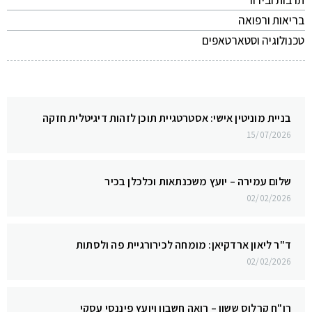
תרבות ובידור
בריאות ורפואה
טכנולוגיה וסטארטאפים
בניית מוניטין אישי: אסטרטגיית תוכן לזהות דיגיטלית חזקה
15/07/2026
שלום עמירה – יועץ משכנתאות וכלכלן בכיר
02/02/2026
ד"ר ליאון ארדקיאן: מומחה לכירורגיית פה ולסתות
02/02/2026
רו"ח קרלוס ששון – רואה חשבון ויועץ פיננסי עסקי