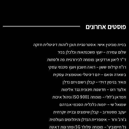
פוסטים אחרונים
בניית מוניטין אישי: אסטרטגיית תוכן לזהות דיגיטלית חזקה
שלום עמירה – יועץ משכנתאות וכלכלן בכיר
ד"ר ליאון ארדקיאן: מומחה לכירורגיית פה ולסתות
רו"ח קרלוס ששון – רואה חשבון ויועץ פיננסי עסקי
בשארה וסאם – יזם דיגיטלי ואוטומציה עסקית
מאיר בנימין דוידי – קבלן רשום ויזם נדלן
אלעד רוט – חדשנות חינוכית נגד אלימות
חמדאן ג'לולי – מומחה ISO 9001 וניהול איכות
שמואל שי – יזמות כלכלית הסכמי אברהם
יעקב מסטורוב – קבלן שיפוצים ובנייה יוקרתית
ג'ורג' ורור – אימפריית הנדלן והיהלומים העולמית
גל חיימוביץ' – מומחה סלולר 5G ופתרונות דאטה