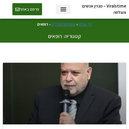
Viralstime – מגזין אנשים
פרסם באתר
והצלחה
דף הבית
»
מומחים מובילים
»
רופאים
קטגוריה: רופאים