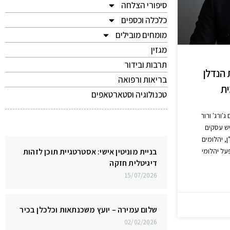
סיפורי הצלחה
כלכלה וכספים
מומחים מובילים
מגזין
תרבות ובידור
 הנדלן
בריאות ורפואה
ית
טכנולוגיה וסטארטאפים
 ג'ורג' ורור
 יזם ואיש עסקים
, יהלומים
בניית מוניטין אישי: אסטרטגיית תוכן לזהות
על יהלומי
דיגיטלית חזקה
15/07/2026
שלום עמירה – יועץ משכנתאות וכלכלן בכיר
02/02/2026