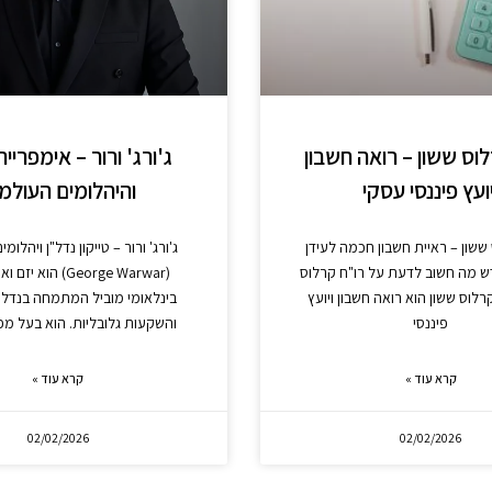
וס ששון – רואה חשבון
ג'ורג' ורור – אימפריית
יועץ פיננסי עסקי
והיהלומים העולמ
ששון – ראיית חשבון חכמה לעידן
ג'ורג' ורור – טייקון נדל"ן ויהלומים
 מה חשוב לדעת על רו"ח קרלוס
(George Warwar) הוא
רלוס ששון הוא רואה חשבון ויועץ
בינלאומי מוביל המתמחה בנדל"ן
פיננסי
והשקעות גלובליות. הוא בעל מפ
קרא עוד »
קרא עוד »
02/02/2026
02/02/2026