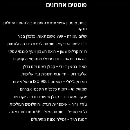
פוסטים אחרונים
בניית מוניטין אישי: אסטרטגיית תוכן לזהות דיגיטלית
חזקה
שלום עמירה – יועץ משכנתאות וכלכלן בכיר
ד"ר ליאון ארדקיאן: מומחה לכירורגיית פה ולסתות
רו"ח קרלוס ששון – רואה חשבון ויועץ פיננסי עסקי
בשארה וסאם – יזם דיגיטלי ואוטומציה עסקית
מאיר בנימין דוידי – קבלן רשום ויזם נדלן
אלעד רוט – חדשנות חינוכית נגד אלימות
חמדאן ג'לולי – מומחה ISO 9001 וניהול איכות
שמואל שי – יזמות כלכלית הסכמי אברהם
יעקב מסטורוב – קבלן שיפוצים ובנייה יוקרתית
ג'ורג' ורור – אימפריית הנדלן והיהלומים העולמית
גל חיימוביץ' – מומחה סלולר 5G ופתרונות דאטה
דפנה תייר – גמילה נכונה מחיתולים