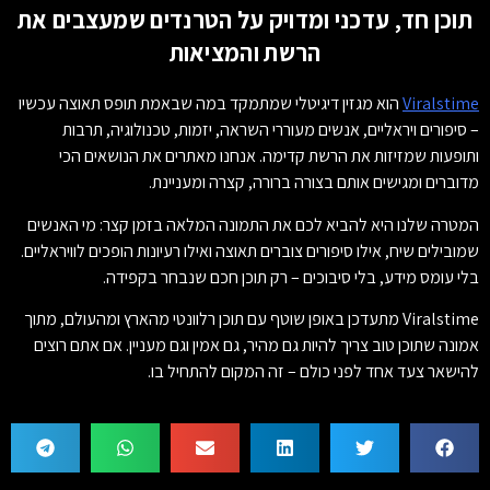
תוכן חד, עדכני ומדויק על הטרנדים שמעצבים את
הרשת והמציאות
Viralstime
הוא מגזין דיגיטלי שמתמקד במה שבאמת תופס תאוצה עכשיו
– סיפורים ויראליים, אנשים מעוררי השראה, יזמות, טכנולוגיה, תרבות
ותופעות שמזיזות את הרשת קדימה. אנחנו מאתרים את הנושאים הכי
מדוברים ומגישים אותם בצורה ברורה, קצרה ומעניינת.
המטרה שלנו היא להביא לכם את התמונה המלאה בזמן קצר: מי האנשים
שמובילים שיח, אילו סיפורים צוברים תאוצה ואילו רעיונות הופכים לוויראליים.
בלי עומס מידע, בלי סיבוכים – רק תוכן חכם שנבחר בקפידה.
Viralstime מתעדכן באופן שוטף עם תוכן רלוונטי מהארץ ומהעולם, מתוך
אמונה שתוכן טוב צריך להיות גם מהיר, גם אמין וגם מעניין. אם אתם רוצים
להישאר צעד אחד לפני כולם – זה המקום להתחיל בו.