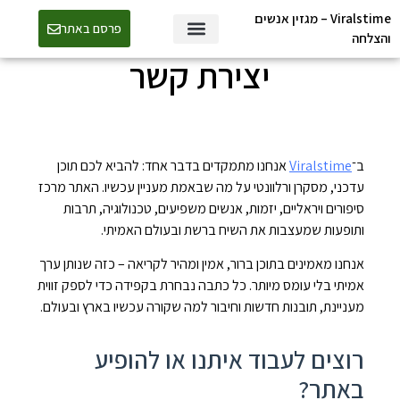
Viralstime – מגזין אנשים
דף הבית
»
יצירת קשר
פרסם באתר
והצלחה
יצירת קשר
ב־
Viralstime
אנחנו מתמקדים בדבר אחד: להביא לכם תוכן
עדכני, מסקרן ורלוונטי על מה שבאמת מעניין עכשיו. האתר מרכז
סיפורים ויראליים, יזמות, אנשים משפיעים, טכנולוגיה, תרבות
ותופעות שמעצבות את השיח ברשת ובעולם האמיתי.
אנחנו מאמינים בתוכן ברור, אמין ומהיר לקריאה – כזה שנותן ערך
אמיתי בלי עומס מיותר. כל כתבה נבחרת בקפידה כדי לספק זווית
מעניינת, תובנות חדשות וחיבור למה שקורה עכשיו בארץ ובעולם.
רוצים לעבוד איתנו או להופיע
באתר?